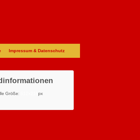
e
Impressum & Datenschutz
dinformationen
lle Größe:
512×216
px